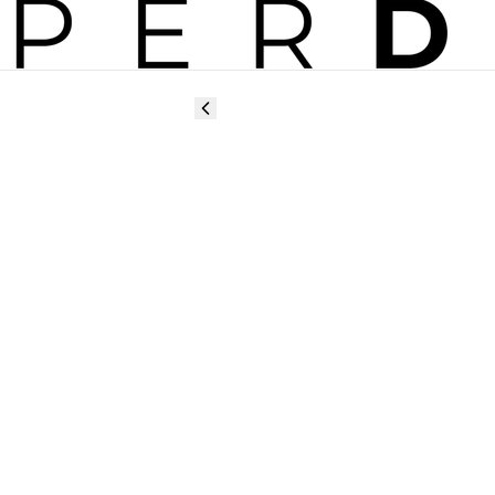
o experiență profesională de neuitat! 
, fiecare eveniment este o oportunitate de a învăța di