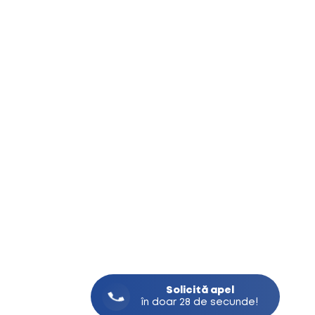
Solicită
apel
în doar 28 de secunde!