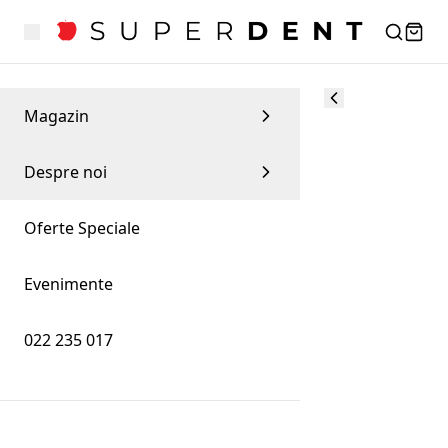
Ofertele Super-Dent
Mai jos puteți accesa ofertele noastre pentru anul 
Magazin
2026. 👇🏻
Despre noi
Oferte Speciale
Evenimente
022 235 017