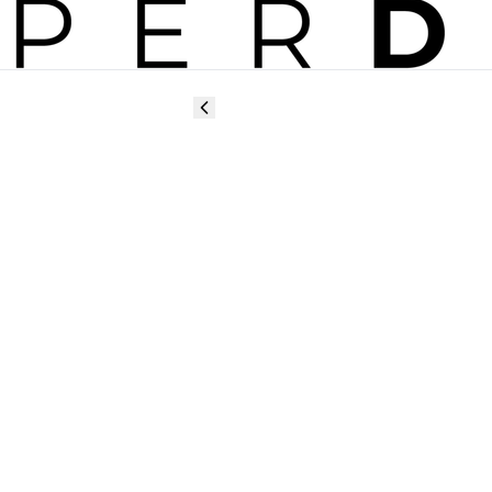
da completă
, alături de doi speakeri internaționali de renume – 
lui, la Digital Parc. Peste 
150 de medici stomatolo
omplexe pentru arcada completă.