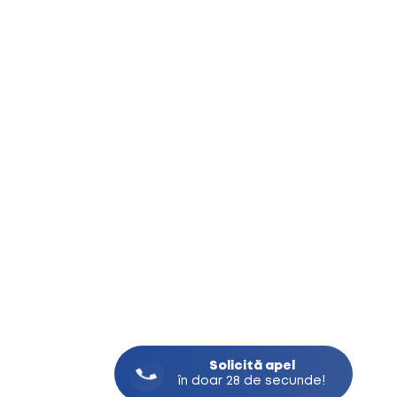
Solicită
apel
în doar 28 de secunde!