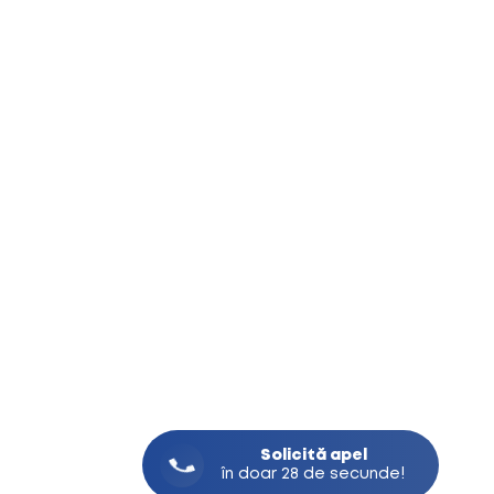
Solicită
apel
în doar 28 de secunde!