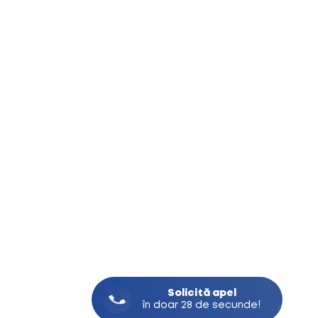
Solicită
apel
în doar 28 de secunde!