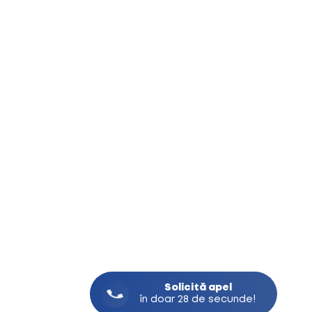
Solicită
apel
în doar 28 de secunde!